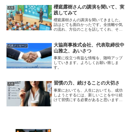
は、よく起こりえると思います。実は小
さな刺激こそ、気を付けるべきものかも
櫻庭露樹さんの講演を聞いて、実
人生
しれません。
践してみて
櫻庭露樹さんの講演を聞いてきました。
話はとても面白かったです。全捨離や気
の流れ、方位のことを話してくれ、その
実践として、私もテレビを家から撤去し
ました。また電磁波の生活への影響のこ
とも話してくれて、寝る時にWIFIルータ
大協商事株式会社、代表取締役中
代表メッセージ
ーのコンセントを抜くと、よく眠れるし
山雅之、あいさつ
目覚めもよくなる、ようだとのこと。私
の実践体験談を記事にしました。
事業に役立つ有益な情報を、随時アップ
していきます。よろしくお願い致しま
す。
習慣の力、続けることの大切さ
人生
事業においても、人生においても、成功
しようとするには、新しいことをやり続
けて習慣にする必要があると思います。
プライベートでも、楽しいこと、気持ち
のいいことは、わりと習慣化し、続けて
いくことができます。あなたも、ご自分
の事業も人生も、うまく続けることを習
慣化させて、成果や 楽しみを得てくださ
い。