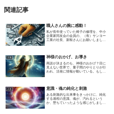
関連記事
職人さんの腕に感動！
雑記
私が長年使っていた椅子の修理を、中小
企業家同友会の会員の、（有）サンヨー
工業の社長、新鞍さんにお願いしまし
た。その新鞍さんの修理の腕に感動しま
した。そのことを記事に書いてみまし
た。
神様のおかげ、お導き
人生
商談が決まるのも、神様のおかげ？目に
見えない世界で、量子間のやりとりが行
われ、活発に情報が動いている。もしそ
うだとするならば、出会うお客様も、仕
入れなどの取引先も、導かれて起きてい
る、そう言えるのかもしれません。目に
見えるものだけでなく、目に見えないも
意識・魂の純化と刺激
人生
のも、大切にして生きていきたい。そう
ある刺激的な出来事をきっかけに、純化
思います。
する過程の意識、魂が、汚れるという
か、堕ちていったような感じがしまし
た。刺激というのは微妙なもので、意識
の波動の精妙さを荒くするということ