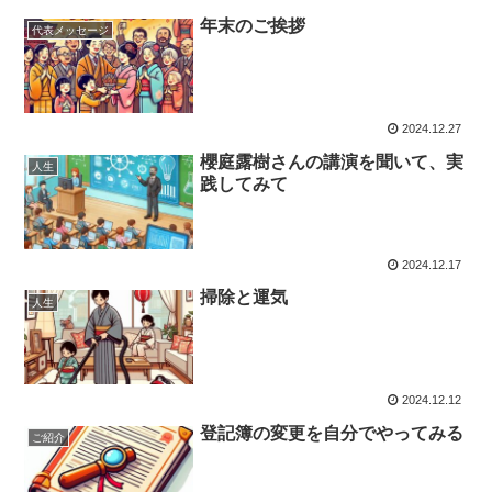
年末のご挨拶
代表メッセージ
2024.12.27
櫻庭露樹さんの講演を聞いて、実
人生
践してみて
2024.12.17
掃除と運気
人生
2024.12.12
登記簿の変更を自分でやってみる
ご紹介