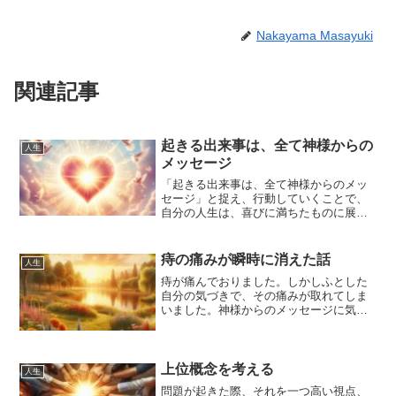
Nakayama Masayuki
関連記事
起きる出来事は、全て神様からの
人生
メッセージ
「起きる出来事は、全て神様からのメッ
セージ」と捉え、行動していくことで、
自分の人生は、喜びに満ちたものに展開
していくのではないかと思いました。そ
の考えを説明します。
痔の痛みが瞬時に消えた話
人生
痔が痛んでおりました。しかしふとした
自分の気づきで、その痛みが取れてしま
いました。神様からのメッセージに気づ
くようにしたいです。
上位概念を考える
人生
問題が起きた際、それを一つ高い視点、