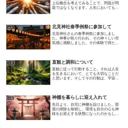
上位概念を考えてみることで、問題が問
題ではなくなります。人生においても、
経営においても、上位概念で考えるとい
ことは、有効ではないでしょうか。
北見神社春季例祭に参加して
人生
北見神社さんの春季例祭に参加しまし
た。神事が執り行われ、その神々しい空
気感に感動しました。その体験で得た気
づきを、今後の自分の人生に活かしたい
と思います。
直観と調和について
人生
直観に従って行動すること。それは人生
を生きるにおいて、とても大切なことだ
と思います。そしてその行動は、宇宙の
本質と調和するものであることも、また
大切だと思います。
神棚を暮らしに迎え入れて
人生
先日より、自宅に神棚を設けました。部
屋の掃除も毎朝し、環境も自分の心も神
様をお迎えする状態になったのかもしれ
ません。気持ちを整え、謙虚な気持ちで
過ごしていきたいと思います。