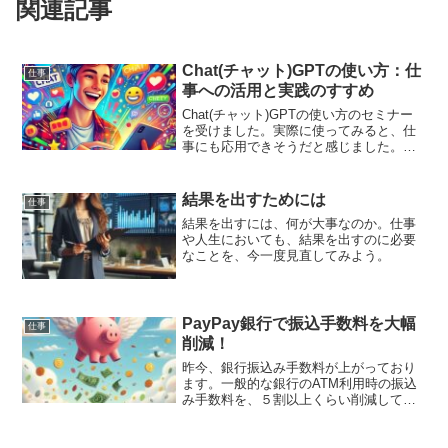
関連記事
Chat(チャット)GPTの使い方：仕
仕事
事への活用と実践のすすめ
Chat(チャット)GPTの使い方のセミナー
を受けました。実際に使ってみると、仕
事にも応用できそうだと感じました。先
ずは無料版を使ってみることをお勧め致
します。
結果を出すためには
仕事
結果を出すには、何が大事なのか。仕事
や人生においても、結果を出すのに必要
なことを、今一度見直してみよう。
PayPay銀行で振込手数料を大幅
仕事
削減！
昨今、銀行振込み手数料が上がっており
ます。一般的な銀行のATM利用時の振込
み手数料を、５割以上くらい削減してく
れるのが、PayPay銀行です。うちの会社
としては、使ってみてとても良かったで
す。振込み手数料削減を考えているので