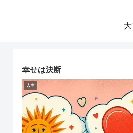
大
幸せは決断
人生